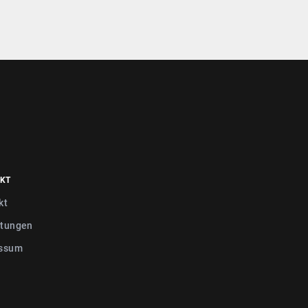
KT
kt
tungen
ssum